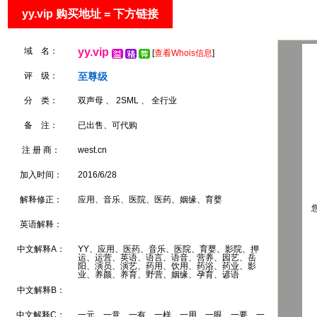
yy.vip 购买地址 = 下方链接
域 名：
yy.vip
[
查看Whois信息
]
评 级：
至尊级
分 类：
双声母 、 2SML 、 全行业
备 注：
已出售、可代购
注 册 商：
west.cn
加入时间：
2016/6/28
解释修正：
应用、音乐、医院、医药、姻缘、育婴
您
英语解释：
中文解释A：
YY、应用、医药、音乐、医院、育婴、影院、押
运、运营、英语、语言、语音、营养、园艺、岳
阳、演员、演艺、药用、饮用、药浴、药业、影
业、养颜、养育、野营、姻缘、孕育、谚语
中文解释B：
中文解释C：
一元、一意、一有、一样、一用、一眼、一要、一