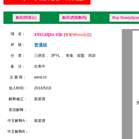
购买(阿里云)
购买(西部数码)
Buy Now(aliyu
域 名：
xincaipu.vip
[
查看Whois信息
]
评 级：
普通级
分 类：
三拼音 、 3PYL 、 美食、加盟、培训
备 注：
出售中
注 册 商：
west.cn
加入时间：
2016/5/18
解释修正：
新菜谱
您
英语解释：
中文解释A：
新菜谱
中文解释B：