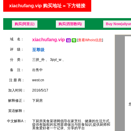
xiachufang.vip 购买地址 = 下方链接
购买(阿里云)
购买(西部数码)
Buy Now(aliyu
域 名：
xiachufang.vip
[
查看Whois信息
]
评 级：
至尊级
分 类：
三拼_外 、 3pyl_w 、
备 注：
出售中
注 册 商：
west.cn
加入时间：
2016/5/17
解释修正：
下厨房
您
英语解释：
中文解释A：
下厨房美食菜谱网倡导在家烹饪、健康的生活方式,
提供有版权的实用菜谱做法与饮食知识,提供厨师和
美食爱好者一个记录、分享的平台