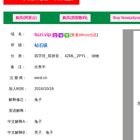
购买(阿里云)
购买(西部数码)
Buy Now(aliyu
域 名：
tuzi.vip
[
查看Whois信息
]
评 级：
钻石级
分 类：
四字符_双拼音 、 4ZML_2PYL 、 动物
备 注：
出售中
注 册 商：
west.cn
加入时间：
2016/10/18
解释修正：
兔子
您
英语解释：
中文解释A：
兔子
中文解释B：
秃子、兔子