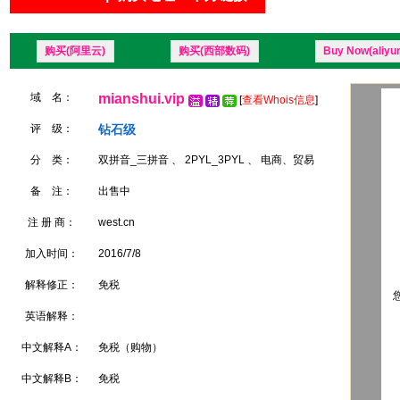
购买(阿里云)
购买(西部数码)
Buy Now(aliyu
域 名：
mianshui.vip
[
查看Whois信息
]
评 级：
钻石级
分 类：
双拼音_三拼音 、 2PYL_3PYL 、 电商、贸易
备 注：
出售中
注 册 商：
west.cn
加入时间：
2016/7/8
解释修正：
免税
您
英语解释：
中文解释A：
免税（购物）
中文解释B：
免税