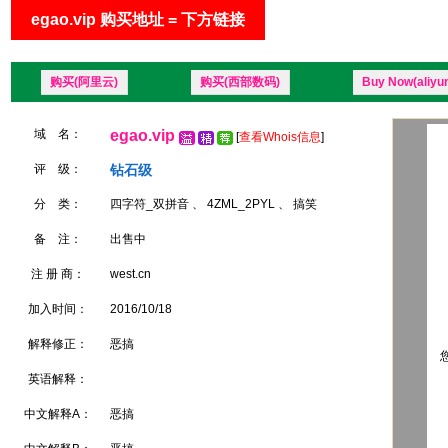
egao.vip 购买地址 = 下方链接
购买(阿里云)
购买(西部数码)
Buy Now(aliyu
域 名：
egao.vip
[
查看Whois信息
]
评 级：
钻石级
分 类：
四字符_双拼音 、 4ZML_2PYL 、 搞笑
备 注：
出售中
注 册 商：
west.cn
加入时间：
2016/10/18
解释修正：
恶搞
您
英语解释：
中文解释A：
恶搞