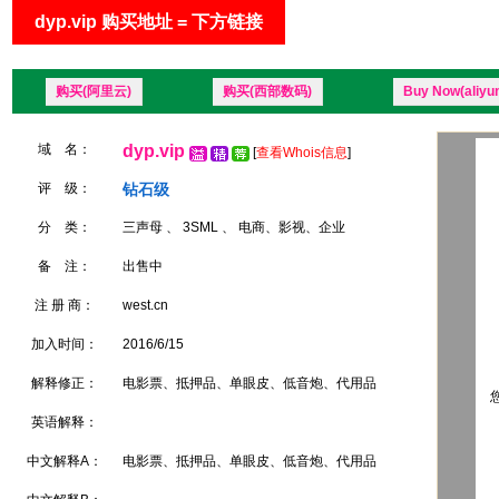
dyp.vip 购买地址 = 下方链接
购买(阿里云)
购买(西部数码)
Buy Now(aliyu
域 名：
dyp.vip
[
查看Whois信息
]
评 级：
钻石级
分 类：
三声母 、 3SML 、 电商、影视、企业
备 注：
出售中
注 册 商：
west.cn
加入时间：
2016/6/15
解释修正：
电影票、抵押品、单眼皮、低音炮、代用品
您
英语解释：
中文解释A：
电影票、抵押品、单眼皮、低音炮、代用品