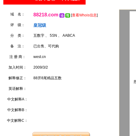
域 名：
88218.com
[
查看Whois信息
]
评 级：
皇冠级
分 类：
五数字 、 5SN 、 AABCA
备 注：
已出售、可代购
注 册 商：
west.cn
加入时间：
2009/3/2
解释修正：
88开8尾精品五数
您
英语解释：
中文解释A：
中文解释B：
中文解释C：