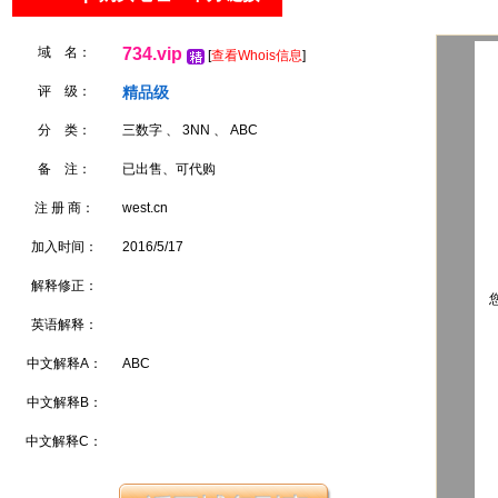
域 名：
734.vip
[
查看Whois信息
]
评 级：
精品级
分 类：
三数字 、 3NN 、 ABC
备 注：
已出售、可代购
注 册 商：
west.cn
加入时间：
2016/5/17
解释修正：
您
英语解释：
中文解释A：
ABC
中文解释B：
中文解释C：