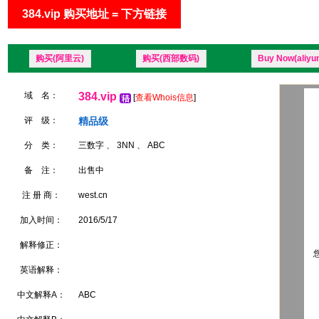
384.vip 购买地址 = 下方链接
购买(阿里云)
购买(西部数码)
Buy Now(aliyu
域 名：
384.vip
[
查看Whois信息
]
评 级：
精品级
分 类：
三数字 、 3NN 、 ABC
备 注：
出售中
注 册 商：
west.cn
加入时间：
2016/5/17
解释修正：
您
英语解释：
中文解释A：
ABC