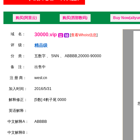
购买(阿里云)
购买(西部数码)
Buy Now(aliyu
域 名：
30000.vip
[
查看Whois信息
]
评 级：
精品级
分 类：
五数字 、 5NN 、 ABBBB,20000-90000
备 注：
出售中
注 册 商：
west.cn
加入时间：
2016/5/31
解释修正：
[5数] 4豹子尾 0000
您
英语解释：
中文解释A：
ABBBB
中文解释B：